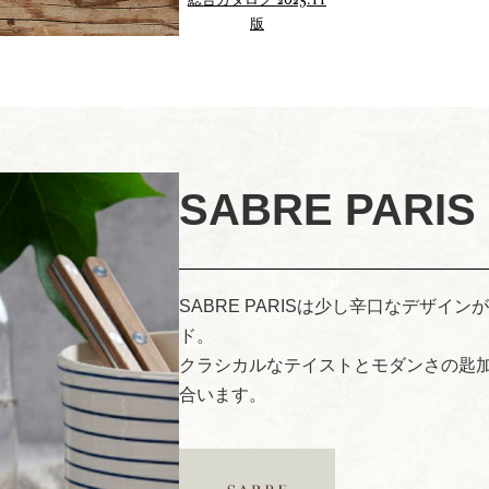
版
SABRE PARIS
SABRE PARISは少し辛口なデザ
ド。
クラシカルなテイストとモダンさの匙
合います。