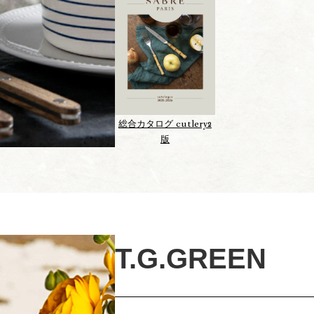
cutlery2
総合カタログ
版
T.G.GREEN