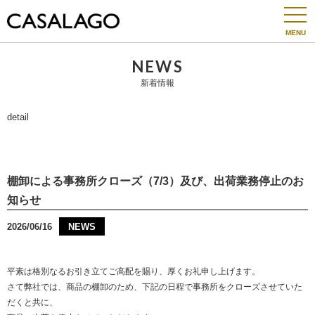
togg
navi
NEWS
新着情報
detail
棚卸による事務所クローズ（7/3）及び、出荷業務停止のお
知らせ
2026/06/16
NEWS
平素は格別なるお引き立てご高配を賜り、厚くお礼申し上げます。
さて弊社では、商品の棚卸のため、下記の日程で事務所をクローズさせていた
だくと共に、