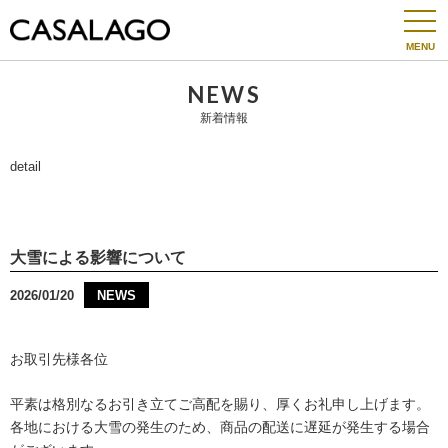
togg
navi
NEWS
新着情報
detail
大雪による影響について
2026/01/20
NEWS
お取引先様各位
平素は格別なるお引き立てご高配を賜り、厚くお礼申し上げます。
各地における大雪の発生のため、商品の配送に遅延が発生する場合